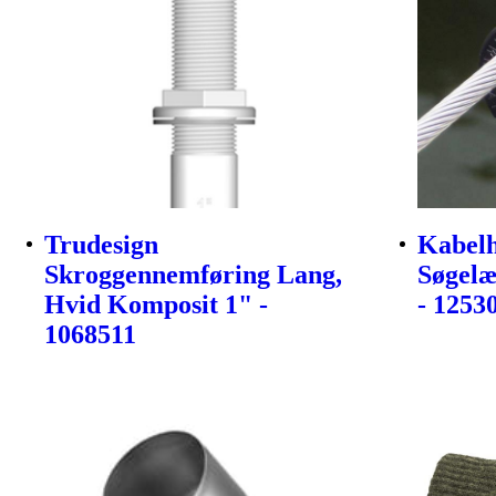
Trudesign
Kabelh
Skroggennemføring Lang,
Søgelæ
Hvid Komposit 1" -
- 1253
1068511