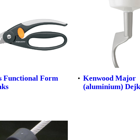
s Functional Form
Kenwood Major
aks
(aluminium) Dej