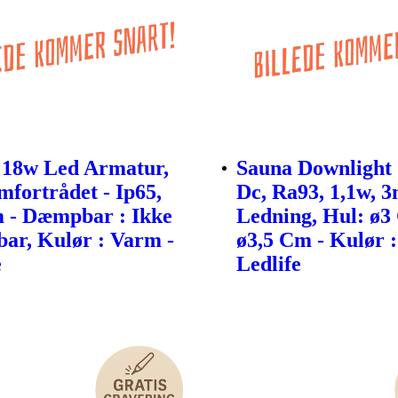
 18w Led Armatur,
Sauna Downlight 
fortrådet - Ip65,
Dc, Ra93, 1,1w, 
 - Dæmpbar : Ikke
Ledning, Hul: ø3
r, Kulør : Varm -
ø3,5 Cm - Kulør 
e
Ledlife