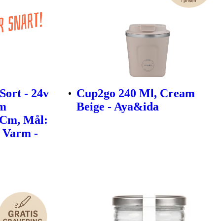
Sort - 24v
Cup2go 240 Ml, Cream
3m
Beige - Aya&ida
 Cm, Mål:
: Varm -