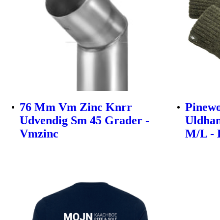
76 Mm Vm Zinc Knrr
Pinew
Udvendig Sm 45 Grader -
Uldhan
Vmzinc
M/L -