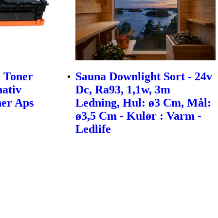
 Toner
Sauna Downlight Sort - 24v
nativ
Dc, Ra93, 1,1w, 3m
ner Aps
Ledning, Hul: ø3 Cm, Mål:
ø3,5 Cm - Kulør : Varm -
Ledlife