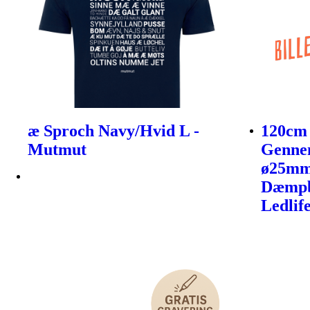
æ Sproch Navy/Hvid L -
120cm
Mutmut
Gennem
ø25mm
Dæmpba
Ledlif