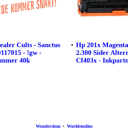
ealer Cults - Sanctus
Hp 201x Magenta
0117015 - !gw -
2.300 Sider Alter
mmer 40k
Cf403x - Inkpart
Wondershop
•
Worldstudios