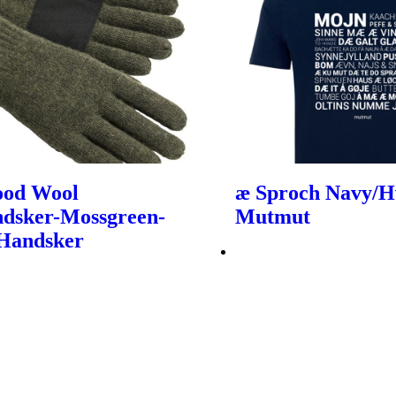
ood Wool
æ Sproch Navy/Hv
dsker-Mossgreen-
Mutmut
 Handsker