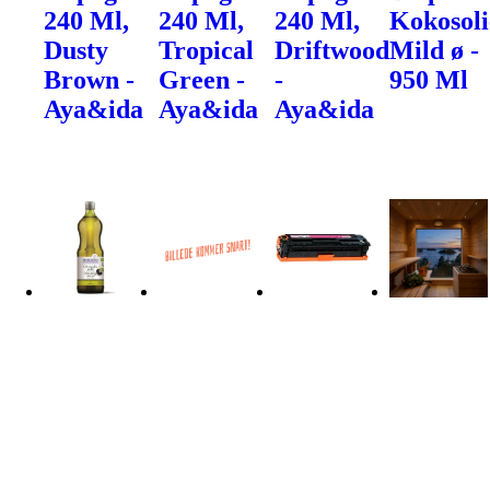
240 Ml,
240 Ml,
240 Ml,
Kokosoli
Dusty
Tropical
Driftwood
Mild ø -
Brown -
Green -
-
950 Ml
Aya&ida
Aya&ida
Aya&ida