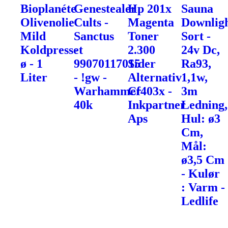
Bioplanéte
Genestealer
Hp 201x
Sauna
Olivenolie
Cults -
Magenta
Downlig
Mild
Sanctus
Toner
Sort -
Koldpresset
-
2.300
24v Dc,
ø - 1
99070117015
Sider
Ra93,
Liter
- !gw -
Alternativ
1,1w,
Warhammer
Cf403x -
3m
40k
Inkpartner
Ledning,
Aps
Hul: ø3
Cm,
Mål:
ø3,5 Cm
- Kulør
: Varm -
Ledlife