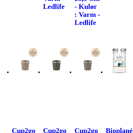
Ledlife
- Kulør
: Varm -
Ledlife
Cup2go
Cup2go
Cup2go
Bioplané