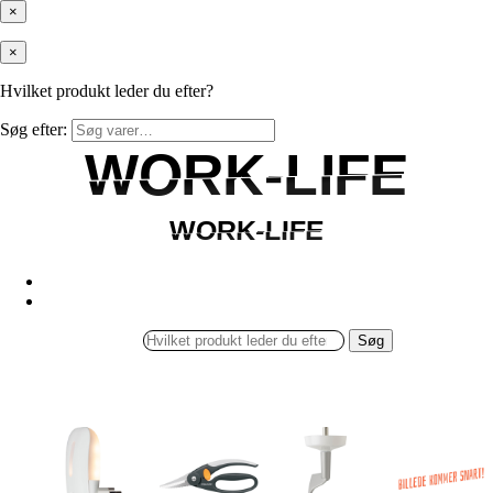
×
×
Hvilket produkt leder du efter?
Søg efter:
WORK-LIFE
WORK-LIFE
WORK-LIFE
WORK-LIFE
Søg