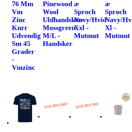
76 Mm
Pinewood
æ
æ
Vm
Wool
Sproch
Sproch
Zinc
Uldhandsker-
Navy/Hvid
Navy/Hv
Knrr
Mossgreen-
Xxl -
Xl -
Udvendig
M/L -
Mutmut
Mutmut
Sm 45
Handsker
Grader
-
Vmzinc