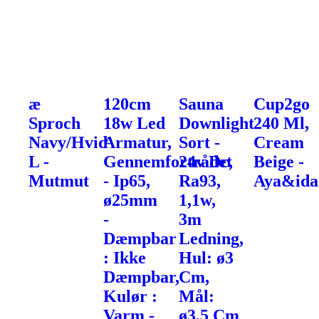
æ
120cm
Sauna
Cup2go
Sproch
18w Led
Downlight
240 Ml,
Navy/Hvid
Armatur,
Sort -
Cream
L -
Gennemfortrådet
24v Dc,
Beige -
Mutmut
- Ip65,
Ra93,
Aya&ida
ø25mm
1,1w,
-
3m
Dæmpbar
Ledning,
: Ikke
Hul: ø3
Dæmpbar,
Cm,
Kulør :
Mål:
Varm -
ø3,5 Cm