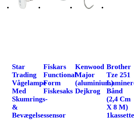
Star
Fiskars
Kenwood
Brother
Trading
Functional
Major
Tze 251
Vågelampe
Form
(aluminium)
Laminer
Med
Fiskesaks
Dejkrog
Bånd
Skumrings-
(2,4 Cm
&
X 8 M)
Bevægelsessensor
1kassette