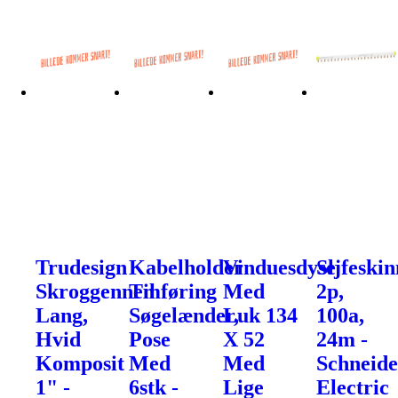
Trudesign
Kabelholder
Vinduesdyse
Sljfeskin
Skroggennemføring
Til
Med
2p,
Lang,
Søgelænder,
Luk 134
100a,
Hvid
Pose
X 52
24m -
Komposit
Med
Med
Schneide
1" -
6stk -
Lige
Electric