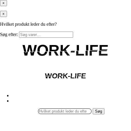
×
×
Hvilket produkt leder du efter?
Søg efter:
WORK-LIFE
WORK-LIFE
WORK-LIFE
WORK-LIFE
Søg