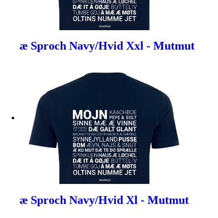
æ Sproch Navy/Hvid Xxl - Mutmut
æ Sproch Navy/Hvid Xl - Mutmut