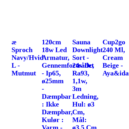
æ
120cm
Sauna
Cup2go
Sproch
18w Led
Downlight
240 Ml,
Navy/Hvid
Armatur,
Sort -
Cream
L -
Gennemfortrådet
24v Dc,
Beige -
Mutmut
- Ip65,
Ra93,
Aya&ida
ø25mm
1,1w,
-
3m
Dæmpbar
Ledning,
: Ikke
Hul: ø3
Dæmpbar,
Cm,
Kulør :
Mål:
Varm -
ø3,5 Cm