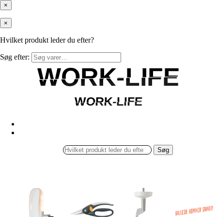
×
×
Hvilket produkt leder du efter?
Søg efter:
WORK-LIFE
WORK-LIFE
WORK-LIFE
WORK-LIFE
Søg