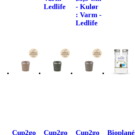
Ledlife
- Kulør
: Varm -
Ledlife
Cup2go
Cup2go
Cup2go
Bioplané