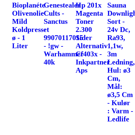
Bioplanéte
Genestealer
Hp 201x
Sauna
Olivenolie
Cults -
Magenta
Downlig
Mild
Sanctus
Toner
Sort -
Koldpresset
-
2.300
24v Dc,
ø - 1
99070117015
Sider
Ra93,
Liter
- !gw -
Alternativ
1,1w,
Warhammer
Cf403x -
3m
40k
Inkpartner
Ledning,
Aps
Hul: ø3
Cm,
Mål:
ø3,5 Cm
- Kulør
: Varm -
Ledlife