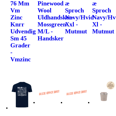
76 Mm
Pinewood
æ
æ
Vm
Wool
Sproch
Sproch
Zinc
Uldhandsker-
Navy/Hvid
Navy/Hv
Knrr
Mossgreen-
Xxl -
Xl -
Udvendig
M/L -
Mutmut
Mutmut
Sm 45
Handsker
Grader
-
Vmzinc