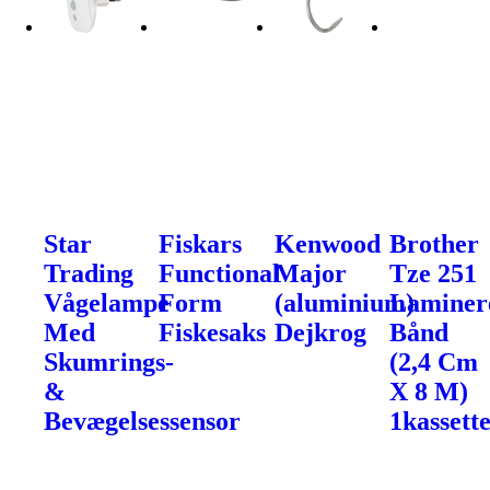
Star
Fiskars
Kenwood
Brother
Trading
Functional
Major
Tze 251
Vågelampe
Form
(aluminium)
Laminer
Med
Fiskesaks
Dejkrog
Bånd
Skumrings-
(2,4 Cm
&
X 8 M)
Bevægelsessensor
1kassette