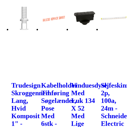
Trudesign
Kabelholder
Vinduesdyse
Sljfeskin
Skroggennemføring
Til
Med
2p,
Lang,
Søgelænder,
Luk 134
100a,
Hvid
Pose
X 52
24m -
Komposit
Med
Med
Schneide
1" -
6stk -
Lige
Electric