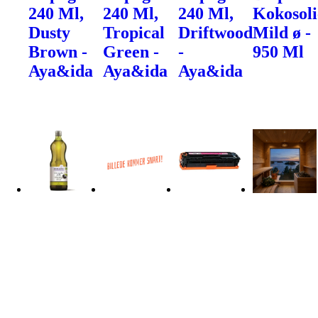
240 Ml,
240 Ml,
240 Ml,
Kokosoli
Dusty
Tropical
Driftwood
Mild ø -
Brown -
Green -
-
950 Ml
Aya&ida
Aya&ida
Aya&ida