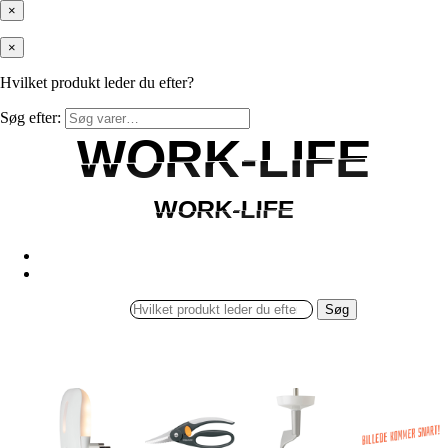
×
×
Hvilket produkt leder du efter?
Søg efter:
WORK-LIFE
WORK-LIFE
WORK-LIFE
WORK-LIFE
Søg