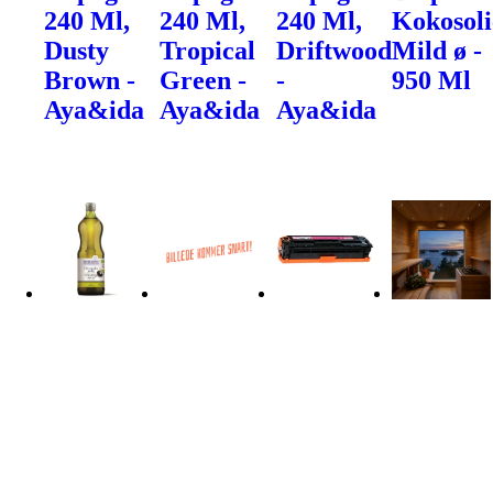
240 Ml,
240 Ml,
240 Ml,
Kokosoli
Dusty
Tropical
Driftwood
Mild ø -
Brown -
Green -
-
950 Ml
Aya&ida
Aya&ida
Aya&ida