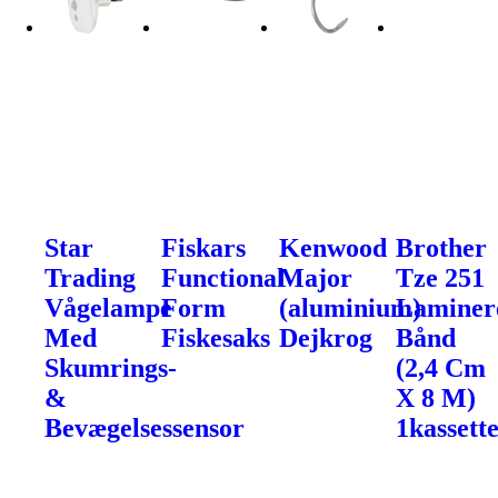
Star
Fiskars
Kenwood
Brother
Trading
Functional
Major
Tze 251
Vågelampe
Form
(aluminium)
Laminer
Med
Fiskesaks
Dejkrog
Bånd
Skumrings-
(2,4 Cm
&
X 8 M)
Bevægelsessensor
1kassette