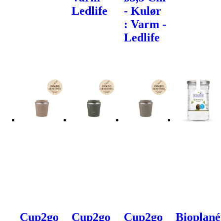
Ledlife
- Kulør
: Varm -
Ledlife
Cup2go
Cup2go
Cup2go
Bioplané