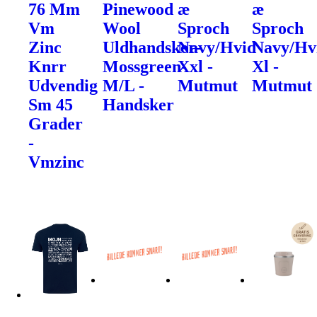
76 Mm
Pinewood
æ
æ
Vm
Wool
Sproch
Sproch
Zinc
Uldhandsker-
Navy/Hvid
Navy/Hv
Knrr
Mossgreen-
Xxl -
Xl -
Udvendig
M/L -
Mutmut
Mutmut
Sm 45
Handsker
Grader
-
Vmzinc