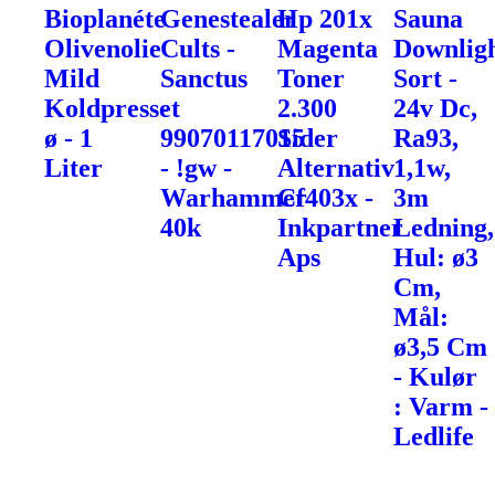
Bioplanéte
Genestealer
Hp 201x
Sauna
Olivenolie
Cults -
Magenta
Downlig
Mild
Sanctus
Toner
Sort -
Koldpresset
-
2.300
24v Dc,
ø - 1
99070117015
Sider
Ra93,
Liter
- !gw -
Alternativ
1,1w,
Warhammer
Cf403x -
3m
40k
Inkpartner
Ledning,
Aps
Hul: ø3
Cm,
Mål:
ø3,5 Cm
- Kulør
: Varm -
Ledlife