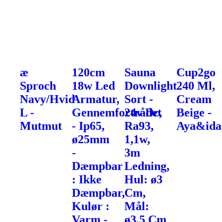
æ
120cm
Sauna
Cup2go
Sproch
18w Led
Downlight
240 Ml,
Navy/Hvid
Armatur,
Sort -
Cream
L -
Gennemfortrådet
24v Dc,
Beige -
Mutmut
- Ip65,
Ra93,
Aya&ida
ø25mm
1,1w,
-
3m
Dæmpbar
Ledning,
: Ikke
Hul: ø3
Dæmpbar,
Cm,
Kulør :
Mål:
Varm -
ø3,5 Cm