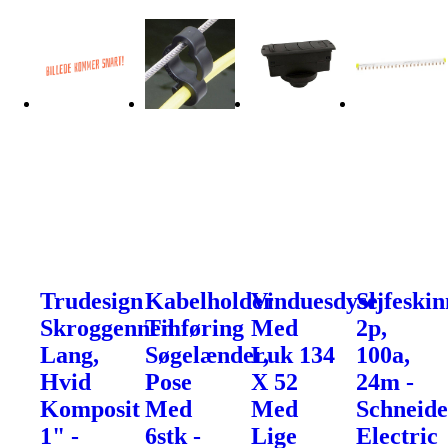
Trudesign
Kabelholder
Vinduesdyse
Sljfeskin
Skroggennemføring
Til
Med
2p,
Lang,
Søgelænder,
Luk 134
100a,
Hvid
Pose
X 52
24m -
Komposit
Med
Med
Schneide
1" -
6stk -
Lige
Electric