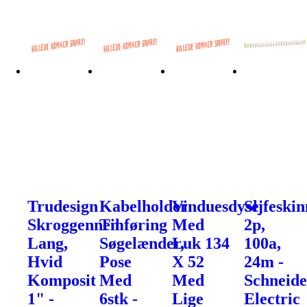
Trudesign
Kabelholder
Vinduesdyse
Sljfeskin
Skroggennemføring
Til
Med
2p,
Lang,
Søgelænder,
Luk 134
100a,
Hvid
Pose
X 52
24m -
Komposit
Med
Med
Schneide
1" -
6stk -
Lige
Electric