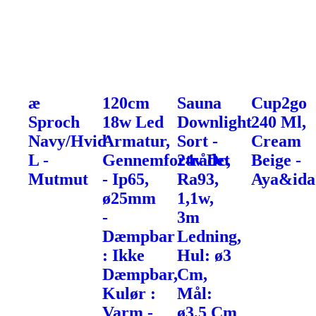
æ
120cm
Sauna
Cup2go
Sproch
18w Led
Downlight
240 Ml,
Navy/Hvid
Armatur,
Sort -
Cream
L -
Gennemfortrådet
24v Dc,
Beige -
Mutmut
- Ip65,
Ra93,
Aya&ida
ø25mm
1,1w,
-
3m
Dæmpbar
Ledning,
: Ikke
Hul: ø3
Dæmpbar,
Cm,
Kulør :
Mål:
Varm -
ø3,5 Cm