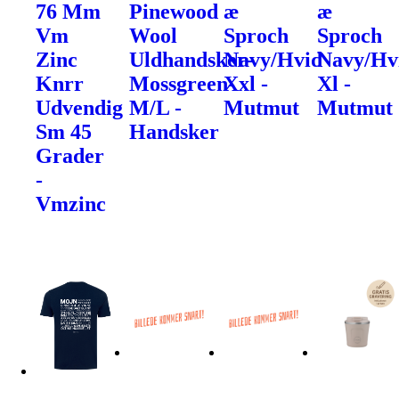
76 Mm
Pinewood
æ
æ
Vm
Wool
Sproch
Sproch
Zinc
Uldhandsker-
Navy/Hvid
Navy/Hv
Knrr
Mossgreen-
Xxl -
Xl -
Udvendig
M/L -
Mutmut
Mutmut
Sm 45
Handsker
Grader
-
Vmzinc