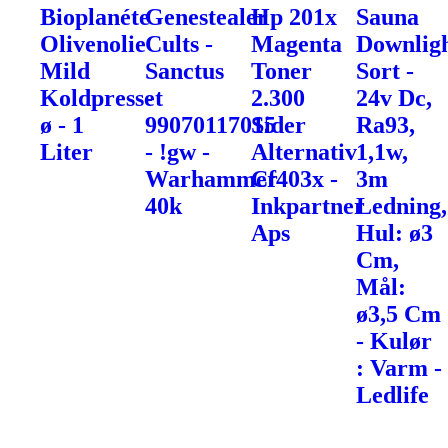
Bioplanéte
Genestealer
Hp 201x
Sauna
Olivenolie
Cults -
Magenta
Downlig
Mild
Sanctus
Toner
Sort -
Koldpresset
-
2.300
24v Dc,
ø - 1
99070117015
Sider
Ra93,
Liter
- !gw -
Alternativ
1,1w,
Warhammer
Cf403x -
3m
40k
Inkpartner
Ledning,
Aps
Hul: ø3
Cm,
Mål:
ø3,5 Cm
- Kulør
: Varm -
Ledlife