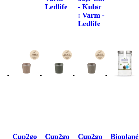
Ledlife
- Kulør
: Varm -
Ledlife
Cup2go
Cup2go
Cup2go
Bioplané