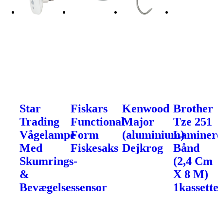
Star
Fiskars
Kenwood
Brother
Trading
Functional
Major
Tze 251
Vågelampe
Form
(aluminium)
Laminer
Med
Fiskesaks
Dejkrog
Bånd
Skumrings-
(2,4 Cm
&
X 8 M)
Bevægelsessensor
1kassette