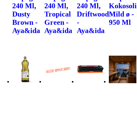
240 Ml,
240 Ml,
240 Ml,
Kokosoli
Dusty
Tropical
Driftwood
Mild ø -
Brown -
Green -
-
950 Ml
Aya&ida
Aya&ida
Aya&ida