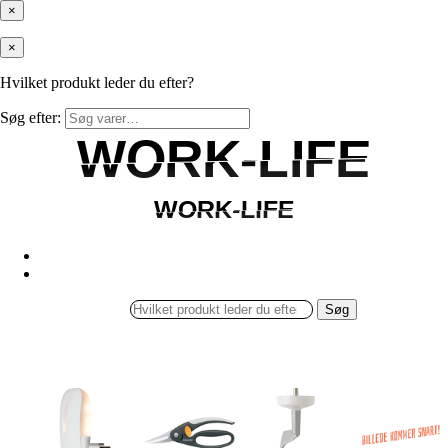
×
×
Hvilket produkt leder du efter?
Søg efter:
WORK-LIFE
WORK-LIFE
WORK-LIFE
WORK-LIFE
Søg