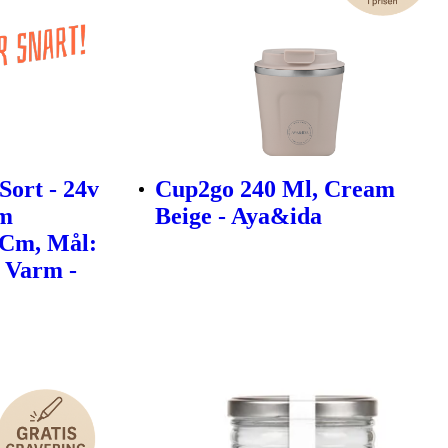
Sort - 24v
Cup2go 240 Ml, Cream
3m
Beige - Aya&ida
 Cm, Mål:
: Varm -