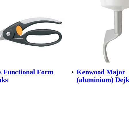
s Functional Form
Kenwood Major
aks
(aluminium) Dej