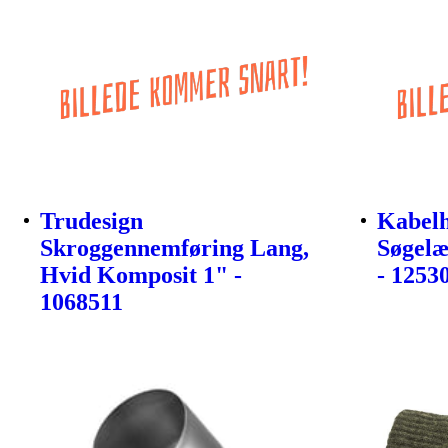
Trudesign
Kabelh
Skroggennemføring Lang,
Søgelæ
Hvid Komposit 1" -
- 1253
1068511