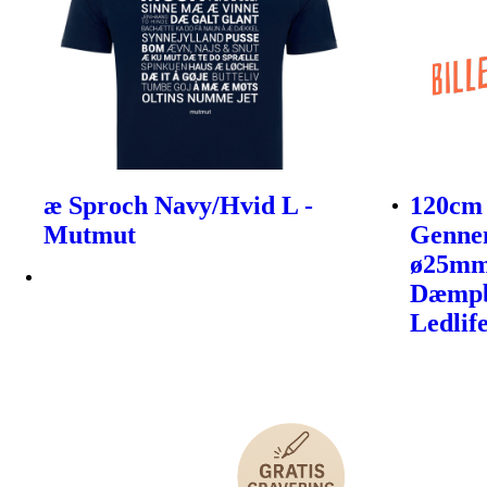
æ Sproch Navy/Hvid L -
120cm
Mutmut
Gennem
ø25mm
Dæmpba
Ledlif