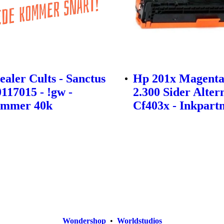
ealer Cults - Sanctus
Hp 201x Magenta
0117015 - !gw -
2.300 Sider Alter
mmer 40k
Cf403x - Inkpart
Wondershop
•
Worldstudios