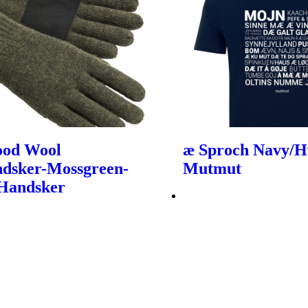
ood Wool
æ Sproch Navy/Hv
dsker-Mossgreen-
Mutmut
 Handsker