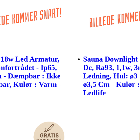
 18w Led Armatur,
Sauna Downlight 
fortrådet - Ip65,
Dc, Ra93, 1,1w, 
 - Dæmpbar : Ikke
Ledning, Hul: ø3
r, Kulør : Varm -
ø3,5 Cm - Kulør 
e
Ledlife