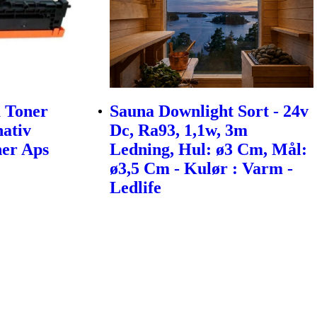
 Toner
Sauna Downlight Sort - 24v
nativ
Dc, Ra93, 1,1w, 3m
ner Aps
Ledning, Hul: ø3 Cm, Mål:
ø3,5 Cm - Kulør : Varm -
Ledlife