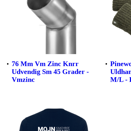
76 Mm Vm Zinc Knrr
Pinew
Udvendig Sm 45 Grader -
Uldhan
Vmzinc
M/L -