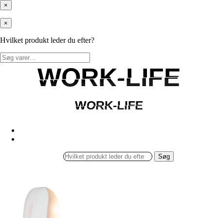
×
×
Hvilket produkt leder du efter?
Søg
efter:
WORK-LIFE
WORK-LIFE
WORK-LIFE
WORK-LIFE
Søg