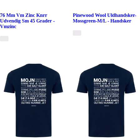
76 Mm Vm Zinc Knrr
Pinewood Wool Uldhandsker-
Udvendig Sm 45 Grader -
Mossgreen-M/L - Handsker
Vmzinc