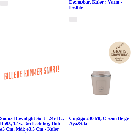
Dæmpbar, Kulør : Varm -
Ledlife
Sauna Downlight Sort - 24v Dc,
Cup2go 240 Ml, Cream Beige -
Ra93, 1,1w, 3m Ledning, Hul:
Aya&ida
ø3 Cm, Mål: ø3,5 Cm - Kulør :