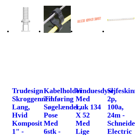
Trudesign
Kabelholder
Vinduesdyse
Sljfeskin
Skroggennemføring
Til
Med
2p,
Lang,
Søgelænder,
Luk 134
100a,
Hvid
Pose
X 52
24m -
Komposit
Med
Med
Schneide
1" -
6stk -
Lige
Electric