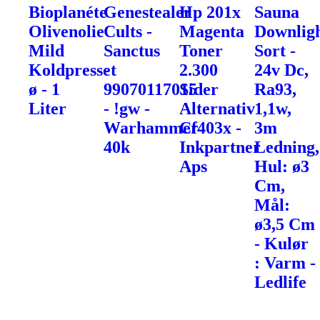
Bioplanéte
Genestealer
Hp 201x
Sauna
Olivenolie
Cults -
Magenta
Downlig
Mild
Sanctus
Toner
Sort -
Koldpresset
-
2.300
24v Dc,
ø - 1
99070117015
Sider
Ra93,
Liter
- !gw -
Alternativ
1,1w,
Warhammer
Cf403x -
3m
40k
Inkpartner
Ledning,
Aps
Hul: ø3
Cm,
Mål:
ø3,5 Cm
- Kulør
: Varm -
Ledlife