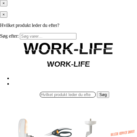
×
×
Hvilket produkt leder du efter?
Søg efter:
WORK-LIFE
WORK-LIFE
WORK-LIFE
WORK-LIFE
Søg