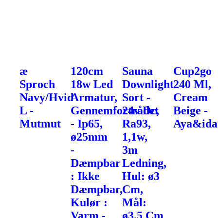
æ
120cm
Sauna
Cup2go
Sproch
18w Led
Downlight
240 Ml,
Navy/Hvid
Armatur,
Sort -
Cream
L -
Gennemfortrådet
24v Dc,
Beige -
Mutmut
- Ip65,
Ra93,
Aya&ida
ø25mm
1,1w,
-
3m
Dæmpbar
Ledning,
: Ikke
Hul: ø3
Dæmpbar,
Cm,
Kulør :
Mål:
Varm -
ø3,5 Cm