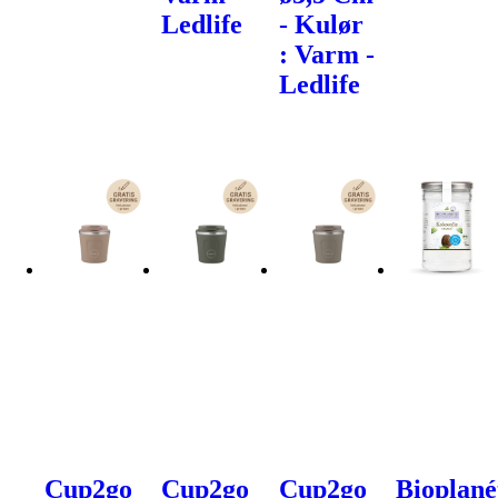
Ledlife
- Kulør
: Varm -
Ledlife
Cup2go
Cup2go
Cup2go
Bioplané