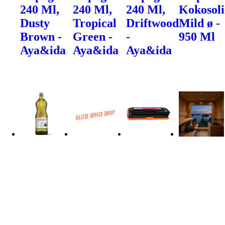
240 Ml,
240 Ml,
240 Ml,
Kokosoli
Dusty
Tropical
Driftwood
Mild ø -
Brown -
Green -
-
950 Ml
Aya&ida
Aya&ida
Aya&ida