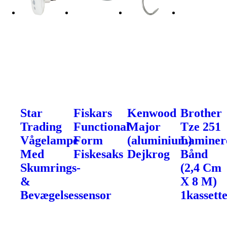
Star
Fiskars
Kenwood
Brother
Trading
Functional
Major
Tze 251
Vågelampe
Form
(aluminium)
Laminer
Med
Fiskesaks
Dejkrog
Bånd
Skumrings-
(2,4 Cm
&
X 8 M)
Bevægelsessensor
1kassette