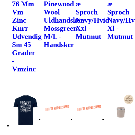
76 Mm
Pinewood
æ
æ
Vm
Wool
Sproch
Sproch
Zinc
Uldhandsker-
Navy/Hvid
Navy/Hv
Knrr
Mossgreen-
Xxl -
Xl -
Udvendig
M/L -
Mutmut
Mutmut
Sm 45
Handsker
Grader
-
Vmzinc