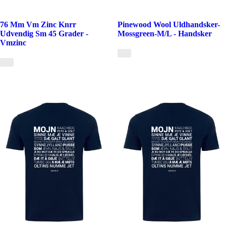
76 Mm Vm Zinc Knrr
Pinewood Wool Uldhandsker-
Udvendig Sm 45 Grader -
Mossgreen-M/L - Handsker
Vmzinc