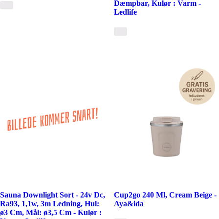
Dæmpbar, Kulør : Varm -
Ledlife
Sauna Downlight Sort - 24v Dc,
Cup2go 240 Ml, Cream Beige -
Ra93, 1,1w, 3m Ledning, Hul:
Aya&ida
ø3 Cm, Mål: ø3,5 Cm - Kulør :