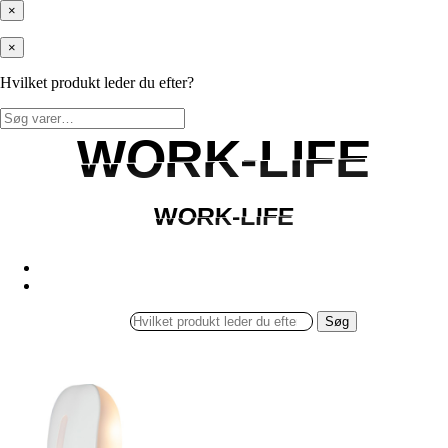
×
×
Hvilket produkt leder du efter?
Søg
efter:
WORK-LIFE
WORK-LIFE
WORK-LIFE
WORK-LIFE
Søg