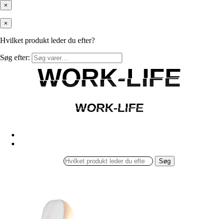
×
×
Hvilket produkt leder du efter?
Søg efter:
WORK-LIFE
WORK-LIFE
WORK-LIFE
WORK-LIFE
Søg