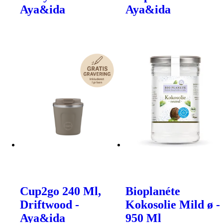
Aya&ida
Aya&ida
Cup2go 240 Ml,
Bioplanéte
Driftwood -
Kokosolie Mild ø -
Aya&ida
950 Ml