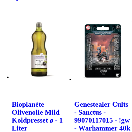
Bioplanéte
Genestealer Cults
Olivenolie Mild
- Sanctus -
Koldpresset ø - 1
99070117015 - !gw
Liter
- Warhammer 40k