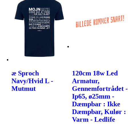
æ Sproch
120cm 18w Led
Navy/Hvid L -
Armatur,
Mutmut
Gennemfortrådet -
Ip65, ø25mm -
Dæmpbar : Ikke
Dæmpbar, Kulør :
Varm - Ledlife