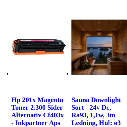
Hp 201x Magenta
Sauna Downlight
Toner 2.300 Sider
Sort - 24v Dc,
Alternativ Cf403x
Ra93, 1,1w, 3m
- Inkpartner Aps
Ledning, Hul: ø3