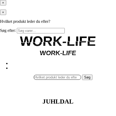
×
×
Hvilket produkt leder du efter?
Søg efter:
WORK-LIFE
WORK-LIFE
WORK-LIFE
WORK-LIFE
Søg
JUHLDAL