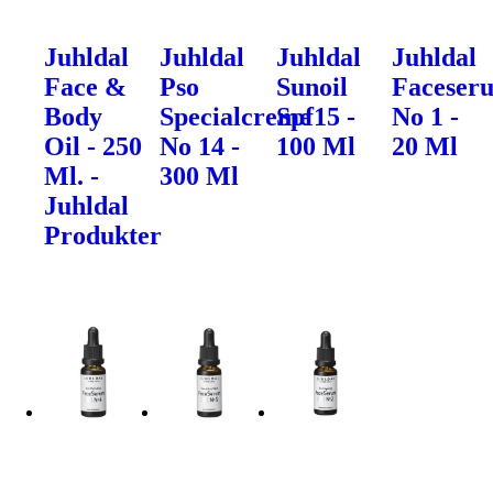
Juhldal
Juhldal
Juhldal
Juhldal
Face &
Pso
Sunoil
Faceser
Body
Specialcreme
Spf15 -
No 1 -
Oil - 250
No 14 -
100 Ml
20 Ml
Ml. -
300 Ml
Juhldal
Produkter