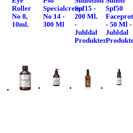
Eye
Pso
Sunlotion
Sunoil
Roller
Specialcreme
Spf15 -
Spf50
No 8,
No 14 -
200 Ml.
Faceprot
10ml.
300 Ml
-
- 50 Ml -
Juhldal
Juhldal
Produkter
Produkt