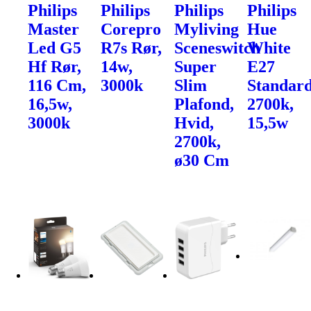
Philips
Philips
Philips
Philips
Master
Corepro
Myliving
Hue
Led G5
R7s Rør,
Sceneswitch
White
Hf Rør,
14w,
Super
E27
116 Cm,
3000k
Slim
Standar
16,5w,
Plafond,
2700k,
3000k
Hvid,
15,5w
2700k,
ø30 Cm