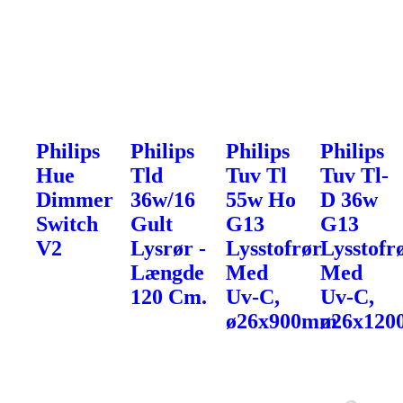
Philips
Philips
Philips
Philips
Hue
Tld
Tuv Tl
Tuv Tl-
Dimmer
36w/16
55w Ho
D 36w
Switch
Gult
G13
G13
V2
Lysrør -
Lysstofrør
Lysstofr
Længde
Med
Med
120 Cm.
Uv-C,
Uv-C,
ø26x900mm
ø26x12