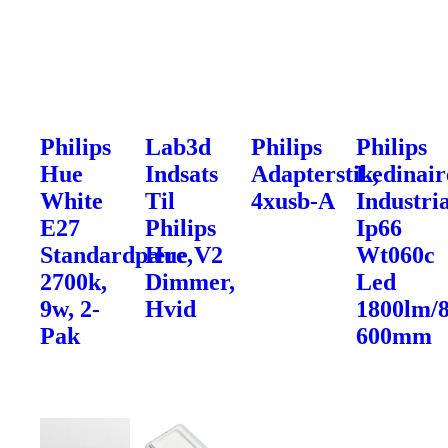
Philips
Lab3d
Philips
Philips
Hue
Indsats
Adapterstik,
Ledinair
White
Til
4xusb-A
Industri
E27
Philips
Ip66
Standardpære,
Hue V2
Wt060c
2700k,
Dimmer,
Led
9w, 2-
Hvid
1800lm/
Pak
600mm