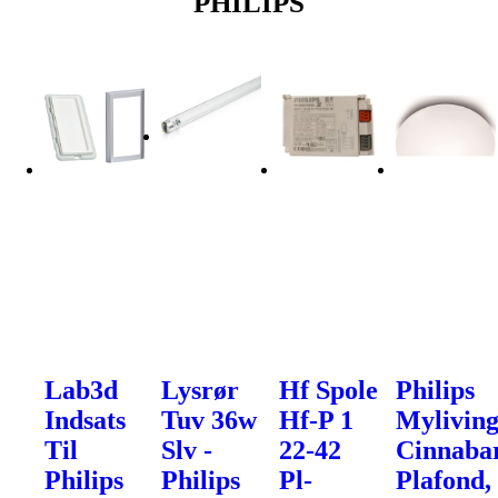
PHILIPS
Lab3d
Lysrør
Hf Spole
Philips
Indsats
Tuv 36w
Hf-P 1
Mylivin
Til
Slv -
22-42
Cinnaba
Philips
Philips
Pl-
Plafond,