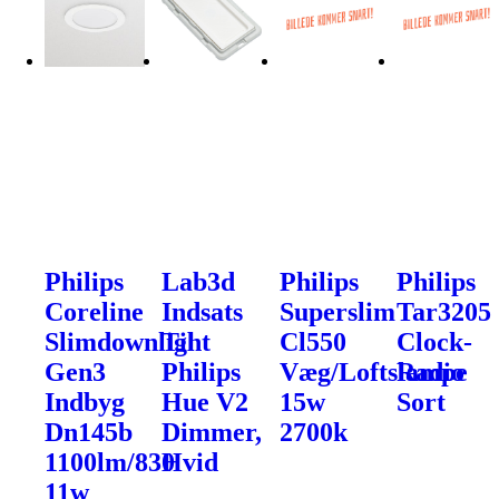
Philips
Lab3d
Philips
Philips
Coreline
Indsats
Superslim
Tar3205
Slimdownlight
Til
Cl550
Clock-
Gen3
Philips
Væg/Loftslampe
Radio
Indbyg
Hue V2
15w
Sort
Dn145b
Dimmer,
2700k
1100lm/830
Hvid
11w