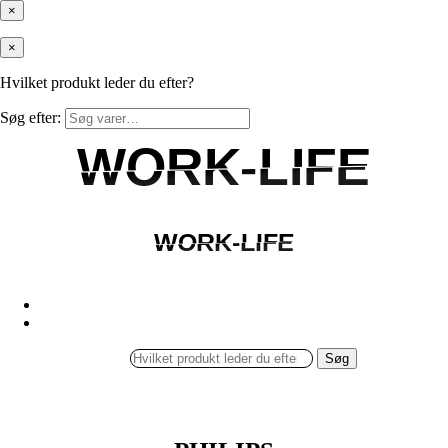
×
×
Hvilket produkt leder du efter?
Søg efter:
WORK-LIFE
WORK-LIFE
WORK-LIFE
WORK-LIFE
Søg