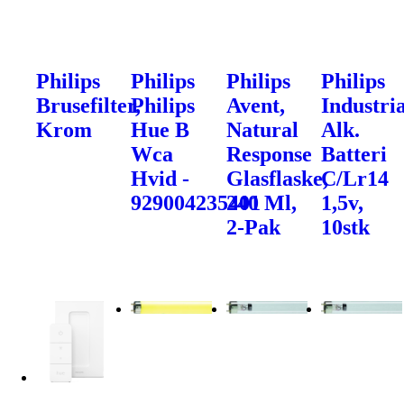
Philips
Philips
Philips
Philips
Brusefilter,
Philips
Avent,
Industri
Krom
Hue B
Natural
Alk.
Wca
Response
Batteri
Hvid -
Glasflaske,
C/Lr14
929004235401
240 Ml,
1,5v,
2-Pak
10stk