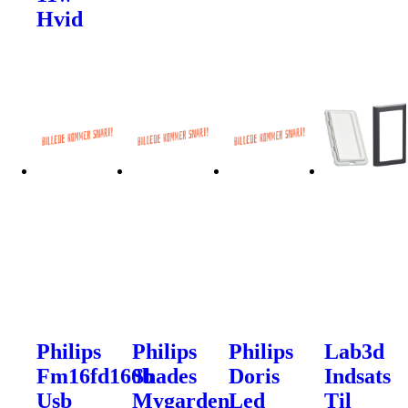
Hvid
Philips
Philips
Philips
Lab3d
Fm16fd160b
Shades
Doris
Indsats
Usb
Mygarden
Led
Til