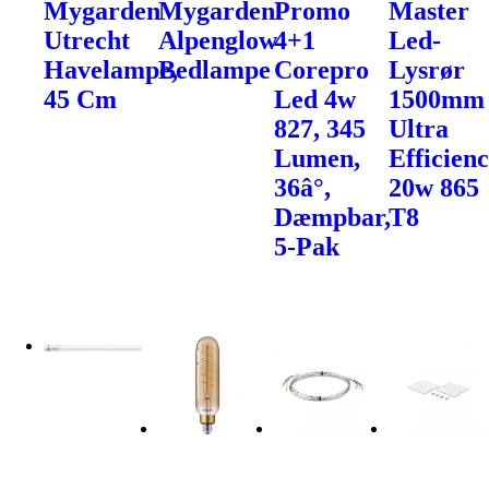
Mygarden
Mygarden
Promo
Master
Utrecht
Alpenglow
4+1
Led-
Havelampe,
Bedlampe
Corepro
Lysrør
45 Cm
Led 4w
1500mm
827, 345
Ultra
Lumen,
Efficien
36â°,
20w 865
Dæmpbar,
T8
5-Pak