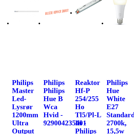
Philips
Philips
Reaktor
Philips
Master
Philips
Hf-P
Hue
Led-
Hue B
254/255
White
Lysrør
Wca
Ho
E27
1200mm
Hvid -
Tl5/Pl-L
Standar
Ultra
929004235401
Iii -
2700k,
Output
Philips
15,5w