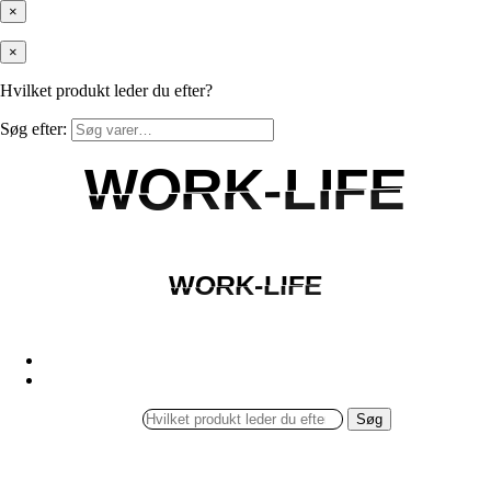
×
×
Hvilket produkt leder du efter?
Søg efter:
WORK-LIFE
WORK-LIFE
WORK-LIFE
WORK-LIFE
Søg