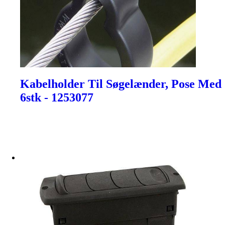
Kabelholder Til Søgelænder, Pose Med
6stk - 1253077