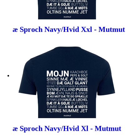
æ Sproch Navy/Hvid Xxl - Mutmut
æ Sproch Navy/Hvid Xl - Mutmut