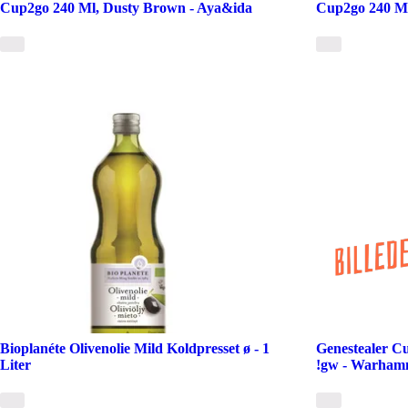
Cup2go 240 Ml, Dusty Brown - Aya&ida
Cup2go 240 Ml
Bioplanéte Olivenolie Mild Koldpresset ø - 1
Genestealer Cu
Liter
!gw - Warham