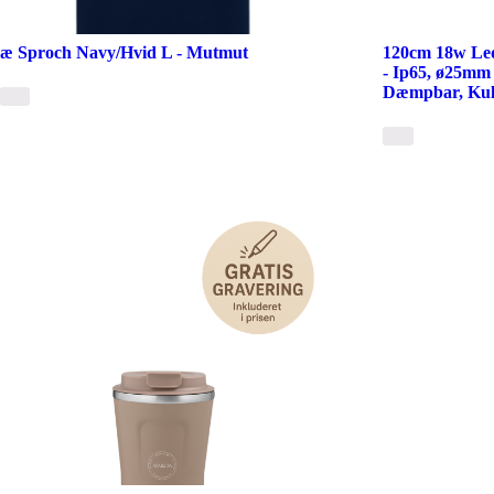
æ Sproch Navy/Hvid L - Mutmut
120cm 18w Le
- Ip65, ø25mm
Dæmpbar, Kulø