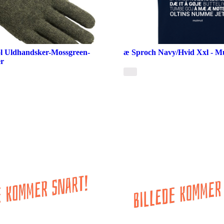
l Uldhandsker-Mossgreen-
æ Sproch Navy/Hvid Xxl - M
er