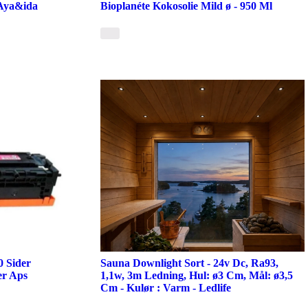
 Aya&ida
Bioplanéte Kokosolie Mild ø - 950 Ml
0 Sider
Sauna Downlight Sort - 24v Dc, Ra93,
er Aps
1,1w, 3m Ledning, Hul: ø3 Cm, Mål: ø3,5
Cm - Kulør : Varm - Ledlife