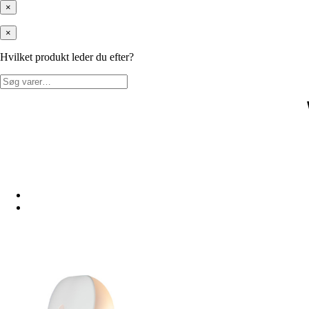
×
×
Hvilket produkt leder du efter?
Søg
efter: