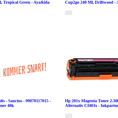
, Tropical Green - Aya&ida
Cup2go 240 Ml, Driftwood -
lts - Sanctus - 99070117015 -
Hp 201x Magenta Toner 2.30
mer 40k
Alternativ Cf403x - Inkpartn