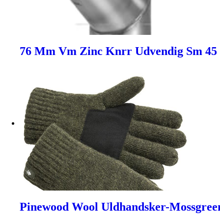
76 Mm Vm Zinc Knrr Udvendig Sm 45 
Pinewood Wool Uldhandsker-Mossgree