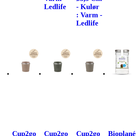
Ledlife
- Kulør
: Varm -
Ledlife
Cup2go
Cup2go
Cup2go
Bioplané