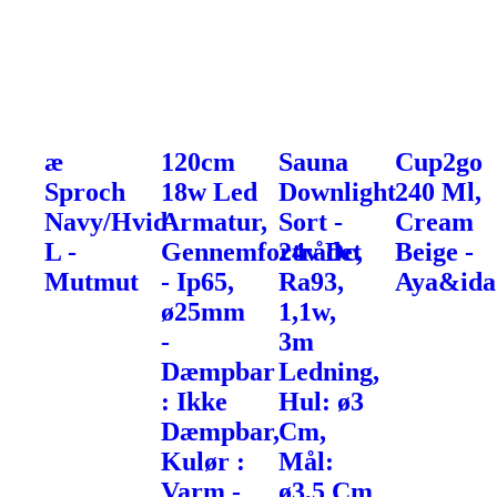
æ
120cm
Sauna
Cup2go
Sproch
18w Led
Downlight
240 Ml,
Navy/Hvid
Armatur,
Sort -
Cream
L -
Gennemfortrådet
24v Dc,
Beige -
Mutmut
- Ip65,
Ra93,
Aya&ida
ø25mm
1,1w,
-
3m
Dæmpbar
Ledning,
: Ikke
Hul: ø3
Dæmpbar,
Cm,
Kulør :
Mål:
Varm -
ø3,5 Cm