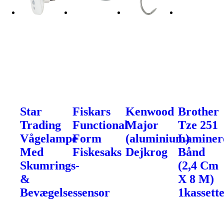
Star
Fiskars
Kenwood
Brother
Trading
Functional
Major
Tze 251
Vågelampe
Form
(aluminium)
Laminer
Med
Fiskesaks
Dejkrog
Bånd
Skumrings-
(2,4 Cm
&
X 8 M)
Bevægelsessensor
1kassette