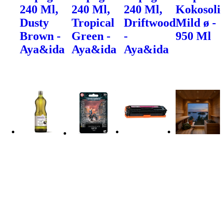
240 Ml,
240 Ml,
240 Ml,
Kokosoli
Dusty
Tropical
Driftwood
Mild ø -
Brown -
Green -
-
950 Ml
Aya&ida
Aya&ida
Aya&ida