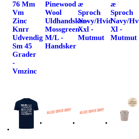
76 Mm
Pinewood
æ
æ
Vm
Wool
Sproch
Sproch
Zinc
Uldhandsker-
Navy/Hvid
Navy/Hv
Knrr
Mossgreen-
Xxl -
Xl -
Udvendig
M/L -
Mutmut
Mutmut
Sm 45
Handsker
Grader
-
Vmzinc