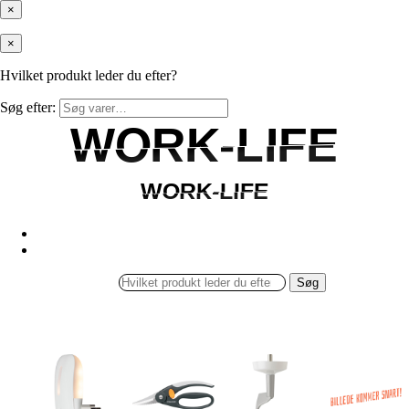
×
×
Hvilket produkt leder du efter?
Søg efter:
WORK-LIFE
WORK-LIFE
WORK-LIFE
WORK-LIFE
Søg