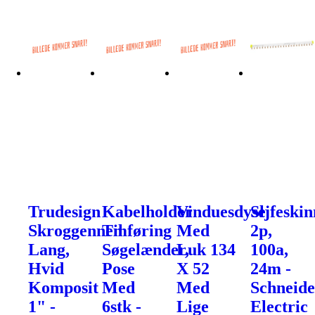
Trudesign
Kabelholder
Vinduesdyse
Sljfeskin
Skroggennemføring
Til
Med
2p,
Lang,
Søgelænder,
Luk 134
100a,
Hvid
Pose
X 52
24m -
Komposit
Med
Med
Schneide
1" -
6stk -
Lige
Electric