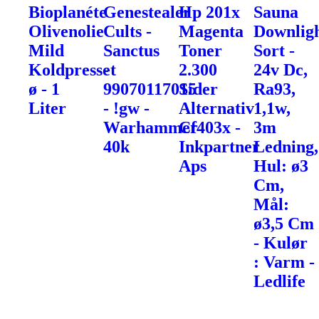
Bioplanéte
Genestealer
Hp 201x
Sauna
Olivenolie
Cults -
Magenta
Downlig
Mild
Sanctus
Toner
Sort -
Koldpresset
-
2.300
24v Dc,
ø - 1
99070117015
Sider
Ra93,
Liter
- !gw -
Alternativ
1,1w,
Warhammer
Cf403x -
3m
40k
Inkpartner
Ledning,
Aps
Hul: ø3
Cm,
Mål:
ø3,5 Cm
- Kulør
: Varm -
Ledlife