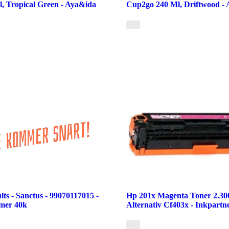
, Tropical Green - Aya&ida
Cup2go 240 Ml, Driftwood -
lts - Sanctus - 99070117015 -
Hp 201x Magenta Toner 2.30
mer 40k
Alternativ Cf403x - Inkpartn