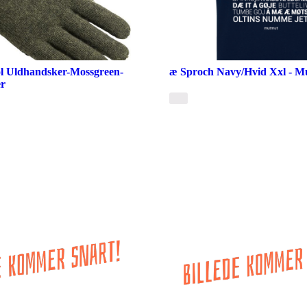
l Uldhandsker-Mossgreen-
æ Sproch Navy/Hvid Xxl - M
er