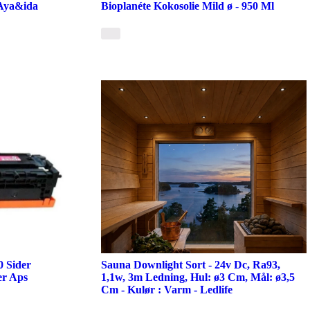
 Aya&ida
Bioplanéte Kokosolie Mild ø - 950 Ml
0 Sider
Sauna Downlight Sort - 24v Dc, Ra93,
er Aps
1,1w, 3m Ledning, Hul: ø3 Cm, Mål: ø3,5
Cm - Kulør : Varm - Ledlife