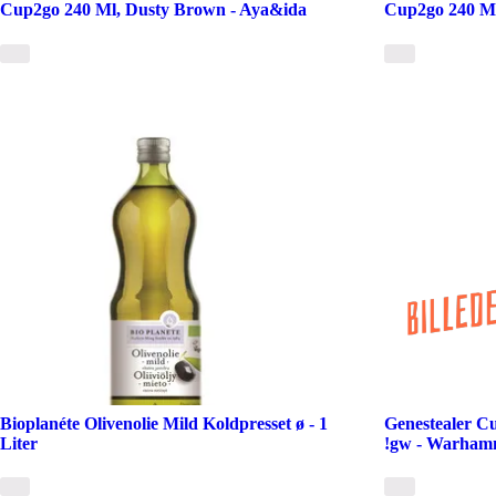
Cup2go 240 Ml, Dusty Brown - Aya&ida
Cup2go 240 Ml
Bioplanéte Olivenolie Mild Koldpresset ø - 1
Genestealer Cu
Liter
!gw - Warham