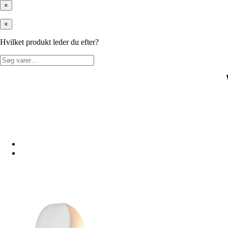
×
×
Hvilket produkt leder du efter?
Søg
efter: