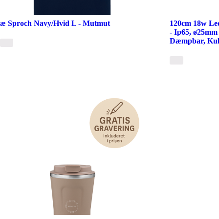
æ Sproch Navy/Hvid L - Mutmut
120cm 18w Le
- Ip65, ø25mm
Dæmpbar, Kulø