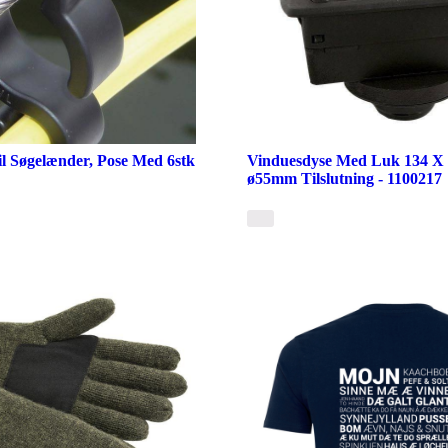
il Søgelænder, Pose Med 6stk
Vinduesdyse Med Luk 134 X 
ø55mm Tilslutning - 1100217