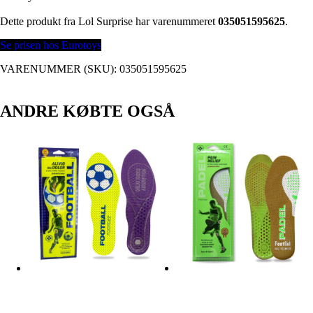
Dette produkt fra Lol Surprise har varenummeret
035051595625
.
Se prisen hos Eurotoys
VARENUMMER (SKU):
035051595625
ANDRE KØBTE OGSÅ