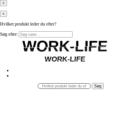
×
×
Hvilket produkt leder du efter?
Søg efter:
WORK-LIFE
WORK-LIFE
WORK-LIFE
WORK-LIFE
Søg