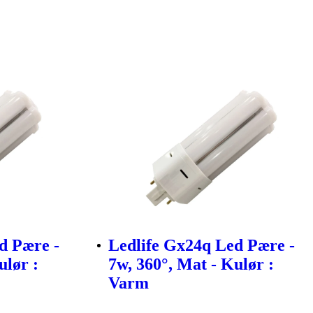
d Pære -
Ledlife Gx24q Led Pære -
ulør :
7w, 360°, Mat - Kulør :
Varm