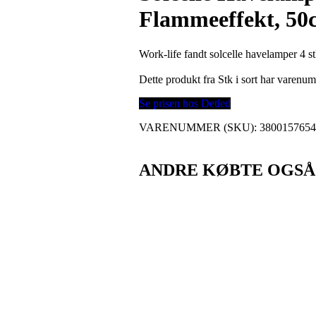
Flammeeffekt, 50c
Work-life fandt solcelle havelamper 4 st
Dette produkt fra Stk i sort har varen
Se prisen hos Detled
VARENUMMER (SKU):
380015765
ANDRE KØBTE OGSÅ