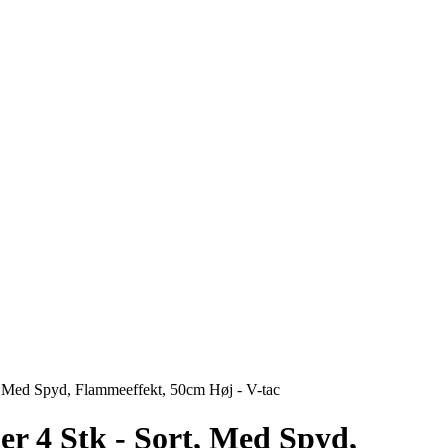
E
E
, Med Spyd, Flammeeffekt, 50cm Høj - V-tac
er 4 Stk - Sort, Med Spyd,