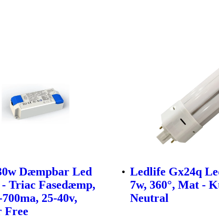
 30w Dæmpbar Led
Ledlife Gx24q Le
 - Triac Fasedæmp,
7w, 360°, Mat - K
700ma, 25-40v,
Neutral
r Free