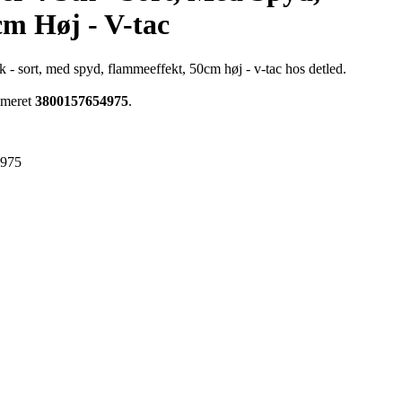
m Høj - V-tac
k - sort, med spyd, flammeeffekt, 50cm høj - v-tac hos detled.
ummeret
3800157654975
.
4975