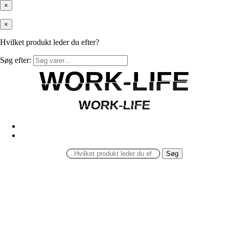
×
×
Hvilket produkt leder du efter?
Søg efter:
WORK-LIFE
WORK-LIFE
WORK-LIFE
WORK-LIFE
Søg