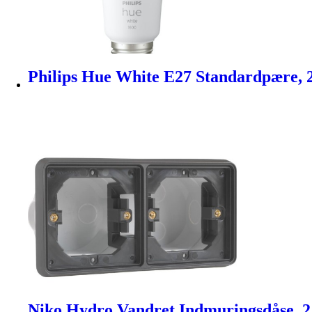
Philips Hue White E27 Standardpære, 
Niko Hydro Vandret Indmuringsdåse, 2