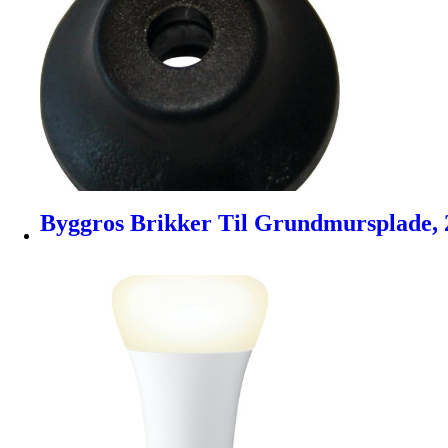
Byggros Brikker Til Grundmursplade, 