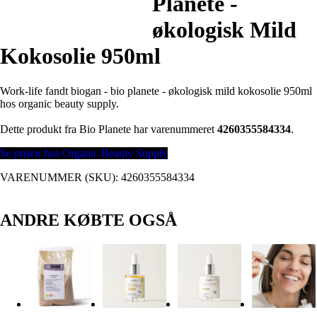
Planete -
økologisk Mild
Kokosolie 950ml
Work-life fandt biogan - bio planete - økologisk mild kokosolie 950ml
hos organic beauty supply.
Dette produkt fra Bio Planete har varenummeret
4260355584334
.
Se prisen hos Organic Beauty Supply
VARENUMMER (SKU):
4260355584334
ANDRE KØBTE OGSÅ