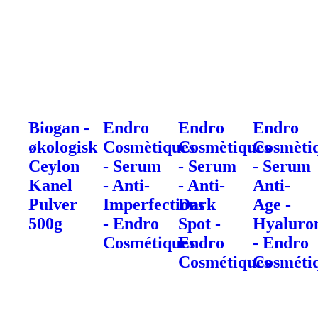
Biogan -
Endro
Endro
Endro
økologisk
Cosmètiques
Cosmètiques
Cosmèti
Ceylon
- Serum
- Serum
- Serum
Kanel
- Anti-
- Anti-
Anti-
Pulver
Imperfections
Dark
Age -
500g
- Endro
Spot -
Hyaluro
Cosmétiques
Endro
- Endro
Cosmétiques
Cosméti