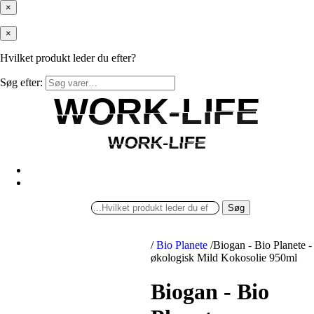
×
×
Hvilket produkt leder du efter?
Søg efter:
WORK-LIFE
WORK-LIFE
WORK-LIFE
WORK-LIFE
Søg
/
Bio Planete
/
Biogan - Bio Planete -
økologisk Mild Kokosolie 950ml
Biogan - Bio