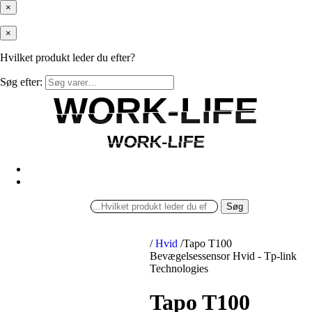
×
×
Hvilket produkt leder du efter?
Søg efter:
WORK-LIFE
WORK-LIFE
WORK-LIFE
WORK-LIFE
Søg
/
Hvid
/
Tapo T100
Bevægelsessensor Hvid - Tp-link
Technologies
Tapo T100