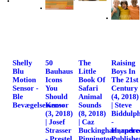
Shelly
50
The
Raising
Blu
Bauhaus
Little
Boys In
Motion
Icons
Book Of
The 21st
Sensor -
You
Safari
Century
Ble
Should
Animal
(4, 2018)
Bevægelsessensor
Know
Sounds
| Steve
(3, 2018)
(8, 2018)
Biddulp
| Josef
| Caz
-
Strasser
Buckingham,andre
Harperco
- Prestel
Pinnington
Publishe