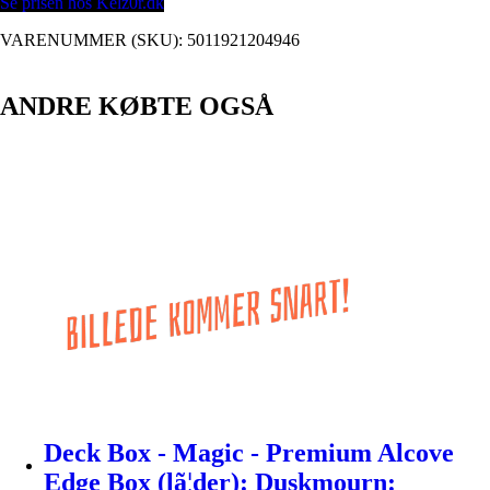
Se prisen hos Kelz0r.dk
VARENUMMER (SKU):
5011921204946
ANDRE KØBTE OGSÅ
Deck Box - Magic - Premium Alcove
Edge Box (lã¦der): Duskmourn: