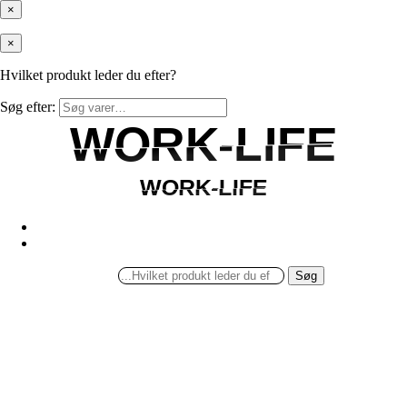
×
×
Hvilket produkt leder du efter?
Søg efter:
WORK-LIFE
WORK-LIFE
WORK-LIFE
WORK-LIFE
Søg