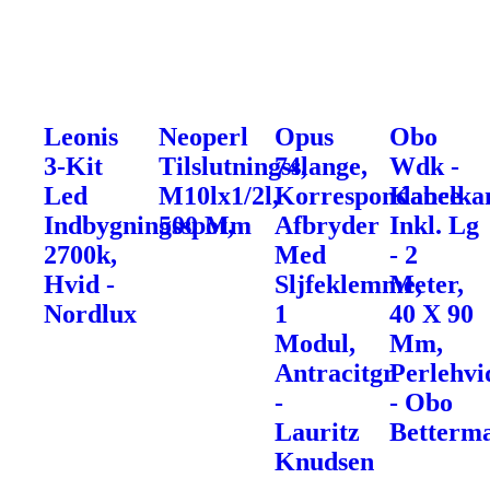
Leonis
Neoperl
Opus
Obo
3-Kit
Tilslutningsslange,
74,
Wdk -
Led
M10lx1/2l,
Korrespondance
Kabelka
Indbygningsspot,
500 Mm
Afbryder
Inkl. Lg
2700k,
Med
- 2
Hvid -
Sljfeklemme,
Meter,
Nordlux
1
40 X 90
Modul,
Mm,
Antracitgr
Perlehvi
-
- Obo
Lauritz
Betterm
Knudsen