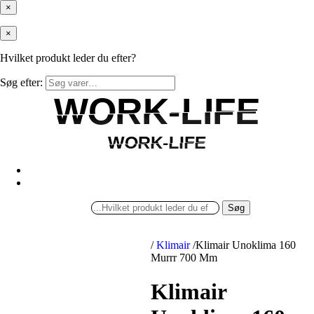
×
×
Hvilket produkt leder du efter?
Søg efter:
WORK-LIFE
WORK-LIFE
WORK-LIFE
WORK-LIFE
Søg
/
Klimair
/
Klimair Unoklima 160
Murrr 700 Mm
Klimair