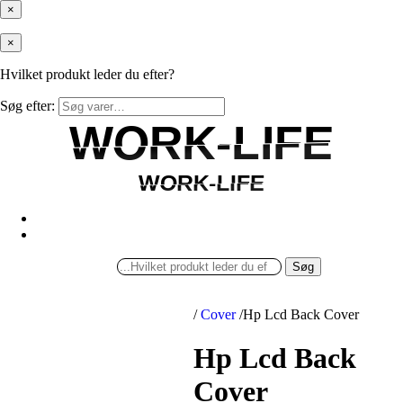
×
×
Hvilket produkt leder du efter?
Søg efter:
WORK-LIFE
WORK-LIFE
WORK-LIFE
WORK-LIFE
Søg
/
Cover
/
Hp Lcd Back Cover
Hp Lcd Back
Cover