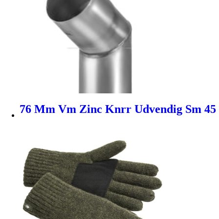
76 Mm Vm Zinc Knrr Udvendig Sm 45 