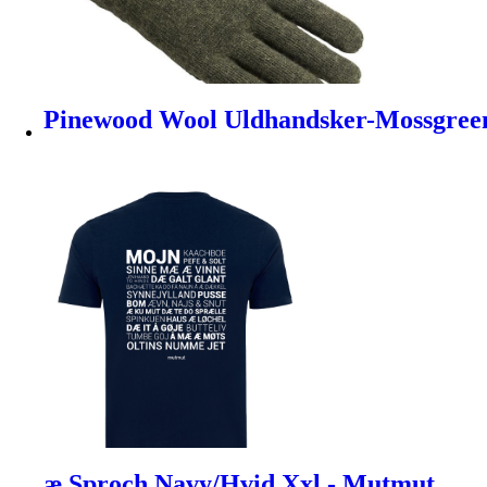
Pinewood Wool Uldhandsker-Mossgree
æ Sproch Navy/Hvid Xxl - Mutmut