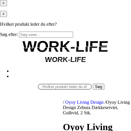
×
×
Hvilket produkt leder du efter?
Søg efter:
WORK-LIFE
WORK-LIFE
WORK-LIFE
WORK-LIFE
Søg
/
Oyoy Living Design
/
Oyoy Living
Design Zebura Dækkeserviet,
Gulhvid, 2 Stk.
Oyoy Living