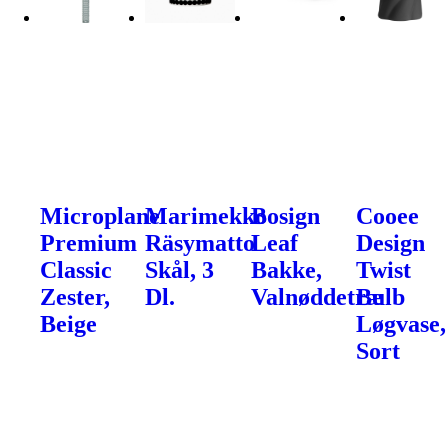
Microplane
Marimekko
Bosign
Cooee
Premium
Räsymatto
Leaf
Design
Classic
Skål, 3
Bakke,
Twist
Zester,
Dl.
Valnøddetræ
Bulb
Beige
Løgvase,
Sort