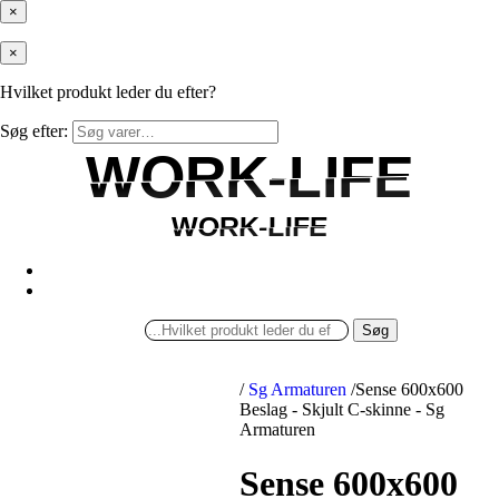
×
×
Hvilket produkt leder du efter?
Søg efter:
WORK-LIFE
WORK-LIFE
WORK-LIFE
WORK-LIFE
Søg
/
Sg Armaturen
/
Sense 600x600
Beslag - Skjult C-skinne - Sg
Armaturen
Sense 600x600