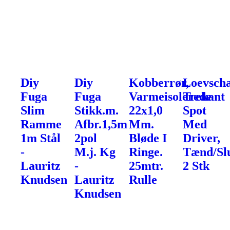
Diy
Diy
Kobberrør,
Loevscha
Fuga
Fuga
Varmeisolerede
Trekant
Slim
Stikk.m.
22x1,0
Spot
Ramme
Afbr.1,5m
Mm.
Med
1m Stål
2pol
Bløde I
Driver,
-
M.j. Kg
Ringe.
Tænd/Sl
Lauritz
-
25mtr.
2 Stk
Knudsen
Lauritz
Rulle
Knudsen