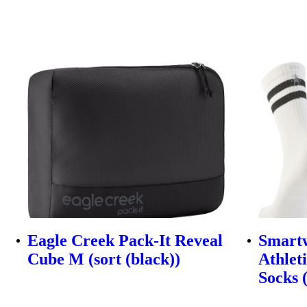
Eagle Creek Pack-It Reveal
Smart
Cube M (sort (black))
Athlet
Socks 