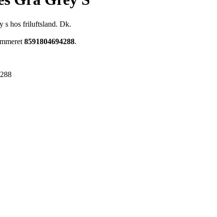
 s hos friluftsland. Dk.
nummeret
8591804694288
.
4288