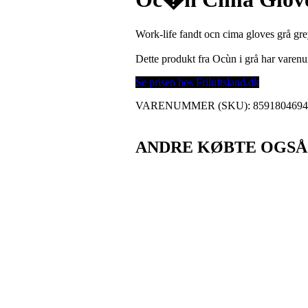
Work-life fandt ocn cima gloves grå grey
Dette produkt fra Ocùn i grå har vare
Se prisen hos Friluftsland.dk
VARENUMMER (SKU):
859180469
ANDRE KØBTE OGSÅ