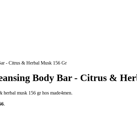
Bar - Citrus & Herbal Musk 156 Gr
leansing Body Bar - Citrus & He
rus & herbal musk 156 gr hos made4men.
66
.