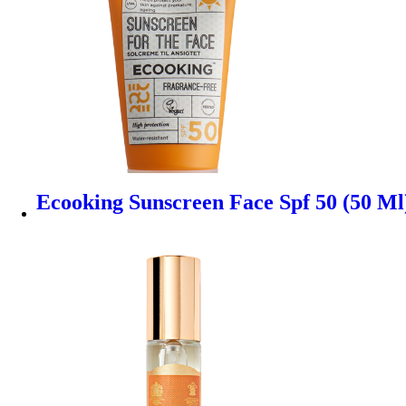
Ecooking Sunscreen Face Spf 50 (50 Ml