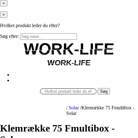
×
×
Hvilket produkt leder du efter?
Søg efter:
WORK-LIFE
WORK-LIFE
WORK-LIFE
WORK-LIFE
Søg
/
Solar
/
Klemrække 75 Fmultibox -
Solar
Klemrække 75 Fmultibox -