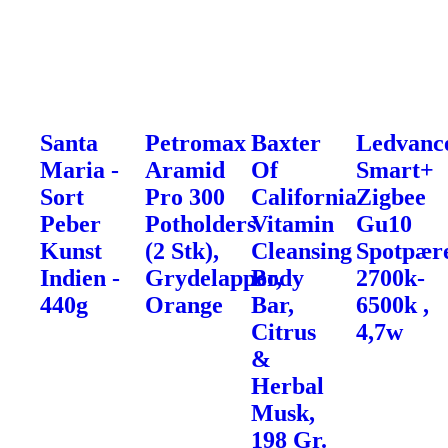
Santa
Petromax
Baxter
Ledvanc
Maria -
Aramid
Of
Smart+
Sort
Pro 300
California
Zigbee
Peber
Potholders
Vitamin
Gu10
Kunst
(2 Stk),
Cleansing
Spotpær
Indien -
Grydelapper,
Body
2700k-
440g
Orange
Bar,
6500k ,
Citrus
4,7w
&
Herbal
Musk,
198 Gr.