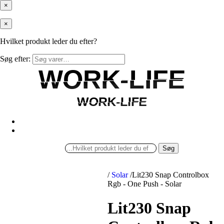
×
×
Hvilket produkt leder du efter?
Søg efter:
WORK-LIFE
WORK-LIFE
WORK-LIFE
WORK-LIFE
Søg
/
Solar
/
Lit230 Snap Controlbox
Rgb - One Push - Solar
Lit230 Snap