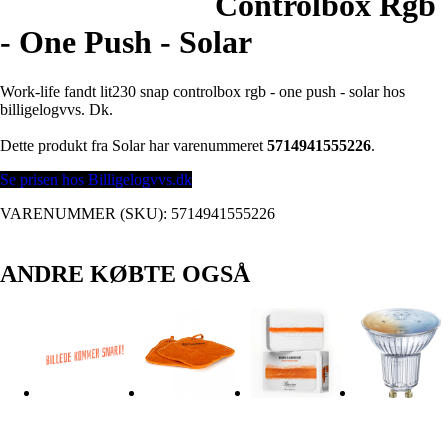
Controlbox Rgb
- One Push - Solar
Work-life fandt lit230 snap controlbox rgb - one push - solar hos
billigelogvvs. Dk.
Dette produkt fra Solar har varenummeret
5714941555226
.
Se prisen hos Billigelogvvs.dk
VARENUMMER (SKU):
5714941555226
ANDRE KØBTE OGSÅ